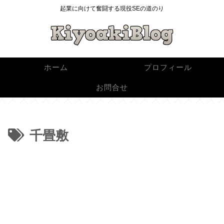
起業に向けて奮闘する現役SEの道のり
ホーム
プロフィール
お問合せ
千畳敷