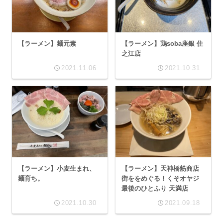
【ラーメン】麺元素
【ラーメン】鶏soba座銀 住
之江店
2021.11.06
2021.10.31
【ラーメン】小麦生まれ、
【ラーメン】天神橋筋商店
麺育ち。
街ををめぐる！くそオヤジ
最後のひとふり 天満店
2021.10.30
2021.09.18